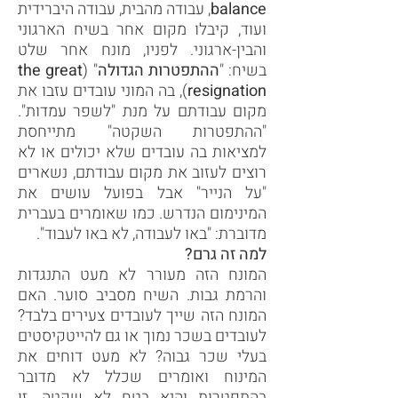
balance
, עבודה מהבית, עבודה היברידית
ועוד, קיבלו מקום אחר בשיח הארגוני
והבין-ארגוני. לפניו, מונח אחר שלט
בשיח: "
ההתפטרות הגדולה
" (
the great
resignation
), בה המוני עובדים עזבו את
מקום עבודתם על מנת "לשפר עמדות".
"ההתפטרות השקטה" מתייחסת
למציאות בה עובדים שלא יכולים או לא
רוצים לעזוב את מקום עבודתם, נשארים
"על הנייר" אבל בפועל עושים את
המינימום הנדרש. כמו שאומרים בעברית
מדוברת: "באו לעבודה, לא באו לעבוד".
למה זה גרם?
המונח הזה מעורר לא מעט התנגדות
והרמת גבות. השיח מסביב סוער. האם
המונח הזה שייך לעובדים צעירים בלבד?
לעובדים בשכר נמוך או גם להייטקיסטים
בעלי שכר גבוה? לא מעט דוחים את
המינוח ואומרים שכלל לא מדובר
בהתפטרות והיא בטח לא שקטה. זו