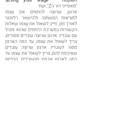
השקטה
" " "
wage
acting your
,
"מאפייני דור הZ", ועוד.
ארגון, שרוצה להתאים את עצמו
למציאות המשתנה ולהישאר רלוונטי
לאורך זמן, חייב לשאול את עצמו שאלות
הקשורות במערכת היחסים שהוא מנהל
עם עובדיו. ארגון שרוצה עובדים מסורים,
צריך לשאול את עצמו, עד כמה הארגון
מסור לעובדיו. ארגון שרוצה עובדים
שאיכפת להם, צריך לשאול את עצמו עד
כמה לארגון אכפת מהעובדים. הדדיות
היא שם המשחק. תמיד, ועכשיו במיוחד.
אני יועצת ארגונית המומחית במערכות
יחסים בארגון. בעיניי מערכות יחסים
בריאות בארגון הן מפתח להצלחה. בשנה
האחרונה פיתחתי את
ערכות 2talk,
לניהול תקשורת ומערכות יחסים בארגון
.
הערכות בנויות ממגוון שאלות בקטגוריות
שונות, אשר בהן ניתן לעשות שימוש