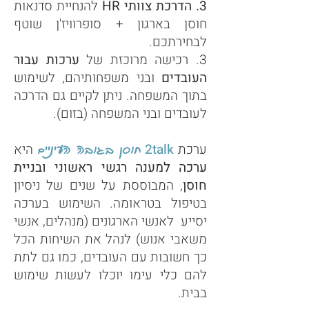
3. הדרכת צוותי HR
להנחיית סדנאות
חוסן בארגון + סופרוויז'ן שוטף
לבחירתכם.
3. רכישה מרוכזת של
ערכות עבור
העובדים
ובני משפחותיהם, לשימוש
בתוך המשפחה. ניתן לקיים גם הדרכה
לעובדים ובני המשפחה (בזום).
ערכת
2talk
היא
חוסן בגובה העיניים
ער
כה למענה רגשי ראשוני
ובניית
חוסן
, המבוססת על שנים של ניסיון
בטיפול בטראומה.
השימוש בערכה
יסייע ל
אנשי הארגונים
(מנהלים, אנשי
משאבי אנוש)
לנהל את השיחות הכל
כך חשובות עם העובדים, כמו גם לתת
להם כלי עימו יוכלו לעשות שימוש
בבית.