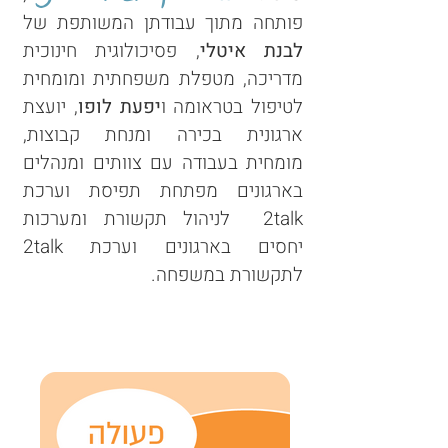
פותחה מתוך עבודתן המשותפת של
לבנת איטלי
, פסיכולוגית חינוכית
מדריכה, מטפלת משפחתית ומומחית
לטיפול ב
טראומה ו
יפעת לופו
, יועצת
ארגונית בכירה ומנחת קבוצות,
מומחית בעבודה עם צוותים ומנהלים
בארג
ונים מפתחת תפיסת וערכת
2talk לניהול תקשורת ומערכות
יחסים בא
רגונים וערכת 2talk
לתקשורת במשפחה.