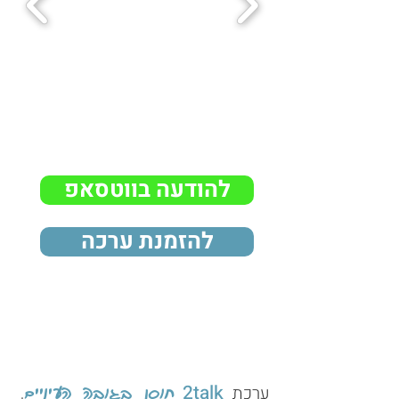
להודעה בווטסאפ
להזמנת ערכה
2
talk
ערכת
,
חוסן בגו
בה העיניים