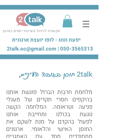
תקשורת לניהול מערכות יחסים בארגון
יפעת ונונו - לופו יועצת ארגונית
2talk.oc@gmail.com
|
050-3565313
,
2
talk
חוסן בגובה העיניים
מלחמת חרבות הברז
ל פוגשת
אותנו
בהיקפים חסרי תקדים
של מעגלי
פגיעה וטראומה
. המלחמה הקשה
נוגעת בכולנו ומחייבת
אותנו
לפעול
בהקדם על מנת לשקם את
החוסן האיש
י והלאומי. ארגונים
מתמודדים מחד עם האתגרים