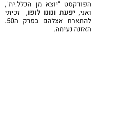
הפודקסט "יוצא מן הכלל.ית",
יפעת ונונו לופו
ואני,
, זכיתי
להתארח אצלהם בפרק ה50.
האזנה נעימה.
מתעניינ.ת בסדנה או הרצאה
לארגון? - אפשר פשוט לשלוח
ווטסאפ
או להתקשר
050-
3565313
< למשלוח ווטסאפ