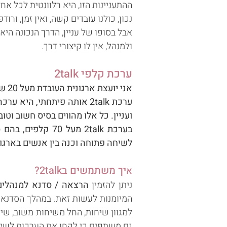
ההתעניינות הזו,
היא רלוונטית לכל אחד
נכון, כולנו עובדים קשה, וא
ין זמן, ורו
אבל בסופו של עניין, הדרך הנכונה היא
ולמנהל, אין לו קיצורי דרך.
ערכת קלפי 2talk
אני יועצת ארגונית העובדת מעל 20 שנים עם מנהלים בארגונים.
ערכת 2talk אותה פיתחתי,
היא ערכה
ועניין. כל אלו מהווים בסיס חשוב וטו
בע
רכת 2talk מעל 
לשיחה פתוחה וכנה בין אנשים בארגון:
יך משתמשים ב2talk?
א
ניתן להזמין
הרצאה / סדנא למנהלים
המיומנות לעשות זאת. במהל
למגוון שיחות, החל משיחות משוב, שי
גם משת
פים כי לקחו את הערכות לשי