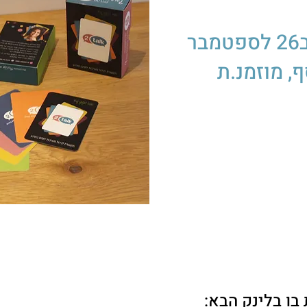
הוובינר הסתיים! אבל ב26 לספטמבר
ף, מוזמנ.ת
 בו בלינק הבא
: