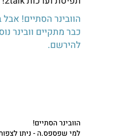
תפיסת וע
רכות 2talk!
כבר מתקיים וובינר נוס
להירשם.
הוובינר הסתיים!
למי שפספס.ה - ניתן לצפות