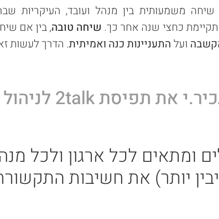
ל שיחה משמעותית בין מנהל ועובד, העיקריות שב
קיימת כחצי שנה אחר כך.
שיחה טובה
, בין אם שי
קשבה
ועל
התעניינות כנה ואמיתית
. הדרך לעשות זא
כיר.י א
ת תפיסת 2talk לניהול שיחות
ם ומתאים לכל ארגון ולכל מנהל
ין יותר)
את חשיב
ות התקשורת